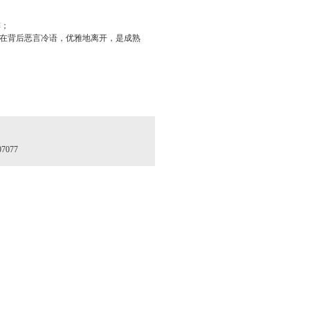
；
在背后恶言冷语，优雅地离开，是成熟
7077