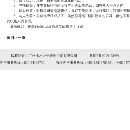
2、设计简历：准备一份简洁而职业化的简历；
3、寻找机会：在专业招聘网站上搜寻相关工作信息，如有熟人推荐更佳；
4、稳妥过渡：向原公司递交辞职信，办好工作交接，做好离职过渡期的安排
5、与人为善：虽然你应聘成功了，虽然你可能“痛恨”原来的公司，但也不要
的职场人的表现。
最后谨记，在拿到offer以后再递交辞职信！（完）
返回上一页
版权所有：广州适才企业管理咨询有限公司 粤ICP备09144284号
户服务热线：020-84132756 海外客户服务热线：+86-13512761391、+6016470