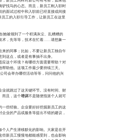
察，新员工同样对新公司有考察，如果他
骑驴找马的心态。而且，新员工刚入职时
前的面试过程中和入职前已经直接或间接
新员工的入职引导工作，让新员工在这里
他/她被领到了一个积满灰尘、乱糟糟的
技术，先等等，技术在忙着……请想象一
往来的同事；比如，不要让新员工独自午
意到这点，或者是有事抽不出身。
适应这个环境？有哪些方面需要帮助？对
他帮助他。这项工作最少要持续三天。
，公司会举办哪些活动等等，问问他的兴
企业就跳过了这关键环节。没有时间、财
。而且，这个
培训
不是随便指派个人就可
的一些经验。企业要好好挖掘新员工的这
对企业的产品或服务等提出不错的建议，
每个人产生潜移默化的影响。大家是在开
这些新员工慢慢地都能感受到，也会影响