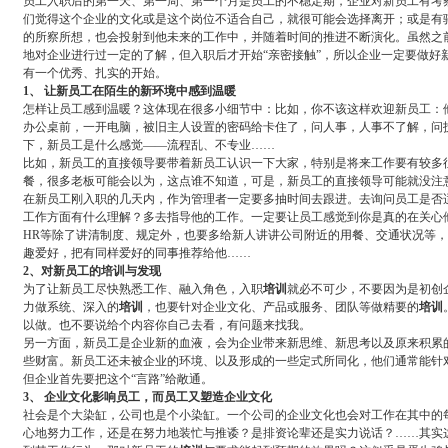
员工入职后的第一天、第一周、第一个月是员工的不稳定期，企业对新员工有考
们觉得这个企业的文化或是这个岗位不适合自己，就很可能会选择离开；或是有
的所察所想，也会投射到他未来的工作中，并随着时间的推进不断演化。虽然之
地对企业进行过一定的了解，但入职后才开始“亲密接触”，所以企业一定要做好
有一个优秀、扎实的开始。
1、 让新员工在陌生的新环境中感到温暖
怎样让员工感到温暖？这体现在很多小细节中：比如，你不该这样欢迎新员工：
办公桌前，一开电脑，被旧主人设置的密码给卡住了，问人事，人事不了解，问
下，新员工是什么感觉——流程乱、不专业……
比如，新员工的直接领导要带着新员工认识一下大家，特别是将来工作要有较多
餐，很多老板可能会以为，这点谁不知道，可是，新员工的直接领导可能就没注
在新员工刚入职的几天内，作为管理者一定要多抽时间去跟进。去询问员工是否
工作方面有什么理解？多去指导他的工作。一定要让员工感觉到你是真的在关心
HR等除了讲清制度、规定外，也要多给新人讲讲公司附近的用餐、交通状况等
趣爱好，把有同样爱好的同事推荐给他……
2、对新员工的
培训
与发现
为了让新员工尽快熟悉工作、融入角色，入职
培训
就必不可少，不要因为是初创
力做系统、深入的
培训
，也要针对企业文化、产品或服务、团队等做精要的
培训
以做。也不要说给个内容你自己去看，有问题来找我。
另一方面，新员工是企业新的血液，会为企业带来新思维、新思考以及原来积累
些财富。新员工还未被企业的环境、以及形成的一些定式所同化，他们通常能针
但企业首先要把这个“言路”给敞通。
3、 企业文化影响员工，而员工又塑造企业文化
社会是个大染缸，公司也是个小染缸。一个公司的企业文化也会对工作在其中的
心地努力工作，还是在努力地装忙与推诿？是排资论辈还是实力说话？……其实